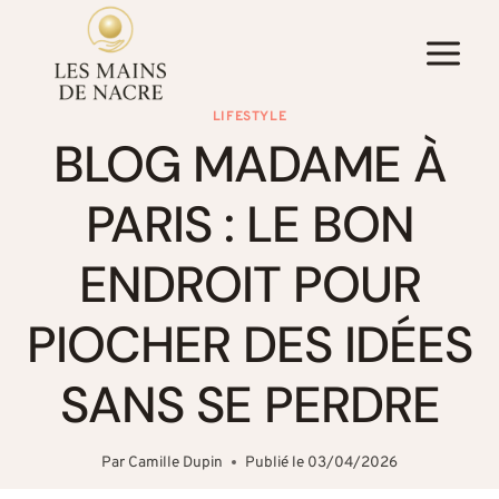
Aller
au
contenu
LIFESTYLE
BLOG MADAME À
PARIS : LE BON
ENDROIT POUR
PIOCHER DES IDÉES
SANS SE PERDRE
Par
Camille Dupin
Publié le
03/04/2026