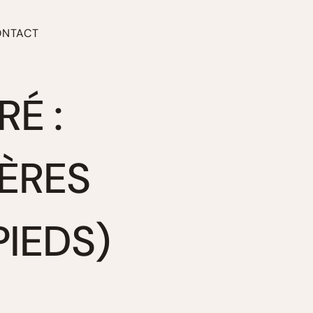
ONTACT
É :
PÈRES
PIEDS)