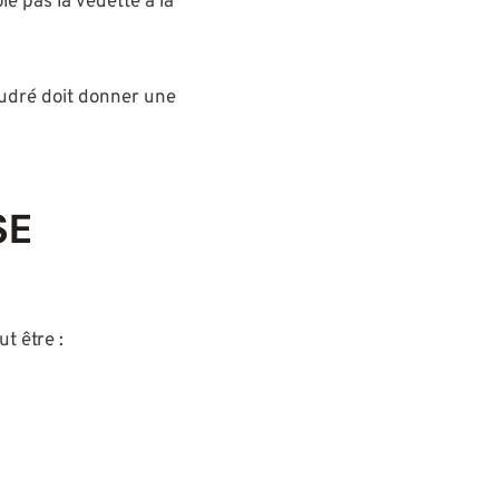
e pas la vedette à la
oudré doit donner une
SE
t être :