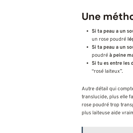
Une métho
Si ta peau a un s
un rose poudré
lé
Si ta peau a un so
poudré
à peine m
Si tu es entre les
“rosé laiteux”.
Autre détail qui compt
translucide, plus elle f
rose poudré trop transp
plus laiteuse aide vrai