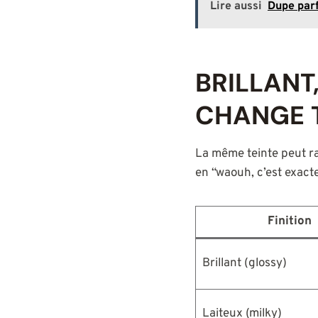
Lire aussi
Dupe parf
BRILLANT,
CHANGE 
La même teinte peut raco
en “waouh, c’est exact
Finition
Brillant (glossy)
Laiteux (milky)