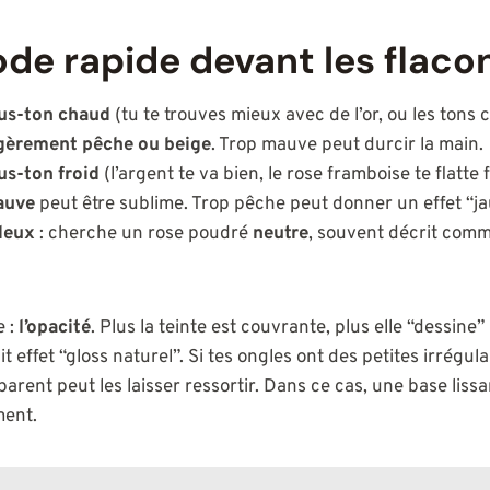
de rapide devant les flaco
ous-ton chaud
(tu te trouves mieux avec de l’or, ou les tons c
gèrement pêche ou beige
. Trop mauve peut durcir la main.
us-ton froid
(l’argent te va bien, le rose framboise te flatte 
auve
peut être sublime. Trop pêche peut donner un effet “ja
 deux
: cherche un rose poudré
neutre
, souvent décrit comm
e :
l’opacité
. Plus la teinte est couvrante, plus elle “dessine” 
ait effet “gloss naturel”. Si tes ongles ont des petites irrégul
arent peut les laisser ressortir. Dans ce cas, une base liss
ment.