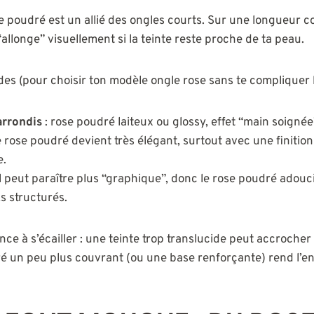
e poudré est un allié des ongles courts. Sur une longueur co
l “allonge” visuellement si la teinte reste proche de ta peau.
es (pour choisir ton modèle ongle rose sans te compliquer la
arrondis
: rose poudré laiteux ou glossy, effet “main soigné
e rose poudré devient très élégant, surtout avec une finition
e.
il peut paraître plus “graphique”, donc le rose poudré adouci
ks structurés.
nce à s’écailler : une teinte trop translucide peut accrocher
ré un peu plus couvrant (ou une base renforçante) rend l’e