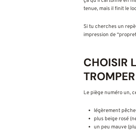
ça qu’il cartonne en m
tenue, mais il finit le lo
Si tu cherches un repè
impression de “propret
CHOISIR 
TROMPER
Le piège numéro un, ce
légèrement pêche 
plus beige rosé (n
un peu mauve (plus