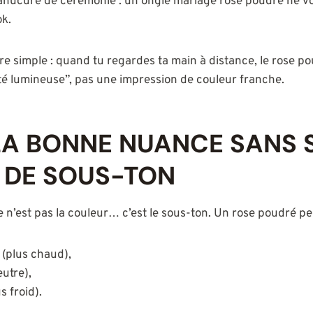
anucure de cérémonie : un ongle mariage rose poudré ne vol
ok.
re simple : quand tu regardes ta main à distance, le rose p
é lumineuse”, pas une impression de couleur franche.
LA BONNE NUANCE SANS 
 DE SOUS-TON
 n’est pas la couleur… c’est le sous-ton. Un rose poudré peu
(plus chaud),
eutre),
 froid).