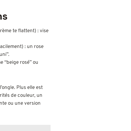
ns
rème te flattent) : vise
facilement) : un rose
uni”.
e “beige rosé” ou
l’ongle. Plus elle est
arités de couleur, un
ante ou une version