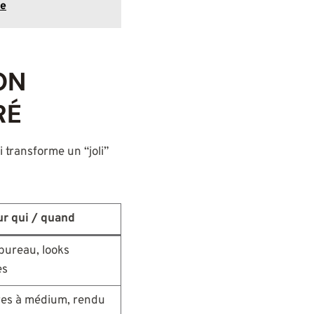
le
ION
RÉ
i transforme un “joli”
r qui / quand
bureau, looks
es
res à médium, rendu