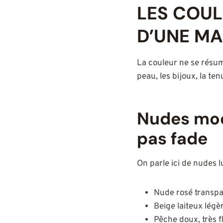
LES COUL
D’UNE M
La couleur ne se résume 
peau, les bijoux, la ten
Nudes mode
pas fade
On parle ici de nudes l
Nude rosé transpar
Beige laiteux lég
Pêche doux, très f