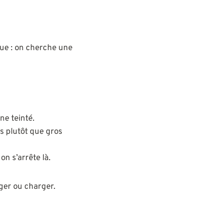
lue : on cherche une
ne teinté.
es plutôt que gros
on s’arrête là.
ger ou charger.