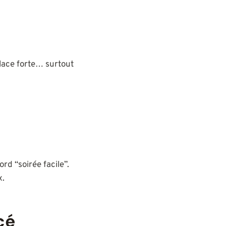
lace forte… surtout
rd “soirée facile”.
x.
cé