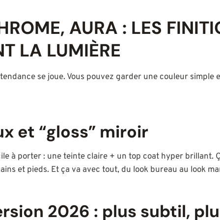
HROME, AURA : LES FINIT
T LA LUMIÈRE
a tendance se joue. Vous pouvez garder une couleur simple 
ux et “gloss” miroir
acile à porter : une teinte claire + un top coat hyper brillan
ains et pieds. Et ça va avec tout, du look bureau au look ma
sion 2026 : plus subtil, pl