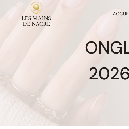
Aller
au
ACCUE
contenu
ONGL
2026