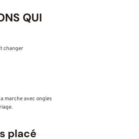
IONS QUI
et changer
t. Ça marche avec ongles
riage.
us placé