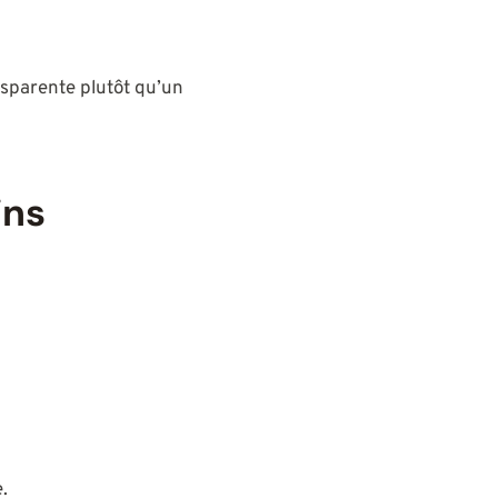
nsparente plutôt qu’un
ins
.