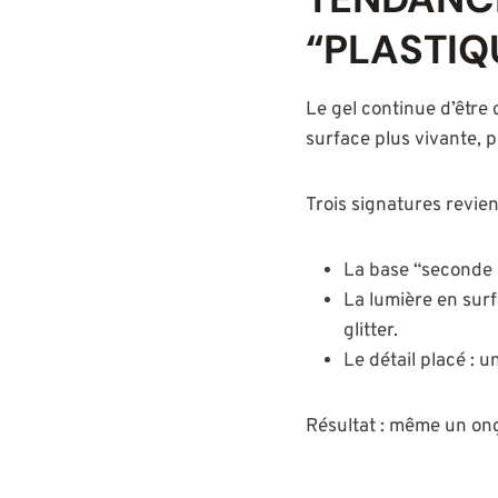
“PLASTIQ
Le gel continue d’être 
surface plus vivante, p
Trois signatures revien
La base “seconde pe
La lumière en surfa
glitter.
Le détail placé : u
Résultat : même un ong