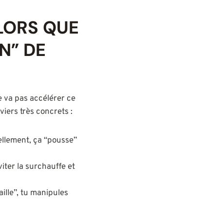
LORS QUE
N” DE
e va pas accélérer ce
iers très concrets :
uellement, ça “pousse”
viter la surchauffe et
ille”, tu manipules