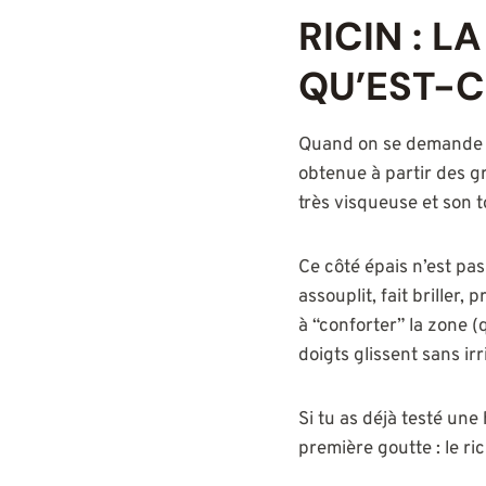
RICIN : 
QU’EST-C
Quand on se demand
obtenue à partir des g
très visqueuse et son t
Ce côté épais n’est pas 
assouplit, fait briller
à “conforter” la zone (
doigts glissent sans irri
Si tu as déjà testé une 
première goutte : le ric