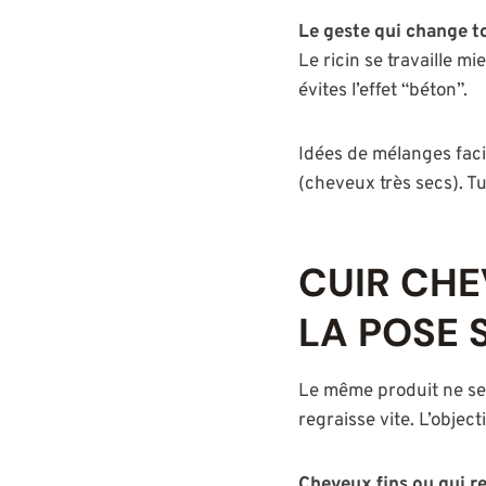
Le geste qui change t
Le ricin se travaille mi
évites l’effet “béton”.
Idées de mélanges facil
(cheveux très secs). Tu
CUIR CHE
LA POSE 
Le même produit ne se 
regraisse vite. L’objec
Cheveux fins ou qui re