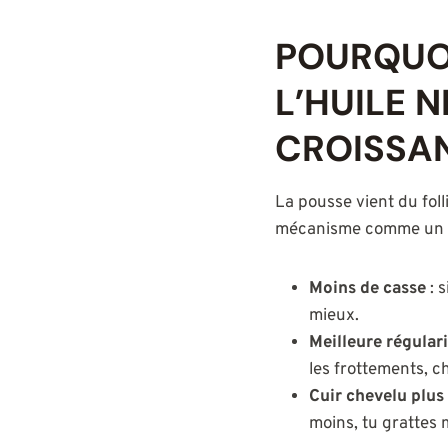
POURQUOI
L’HUILE 
CROISSA
La pousse vient du foll
mécanisme comme un int
Moins de casse
: 
mieux.
Meilleure régular
les frottements, c
Cuir chevelu plus
moins, tu grattes m