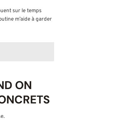
ouent sur le temps
outine m’aide à garder
AND ON
CONCRETS
se.