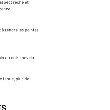
’aspect rêche et
érence.
t à rendre les pointes
soin du cuir chevelu
de tenue, plus de
ES