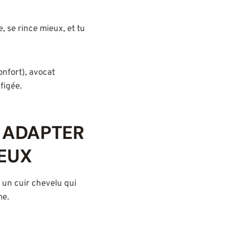
e, se rince mieux, et tu
onfort), avocat
figée.
: ADAPTER
VEUX
 un cuir chevelu qui
me.