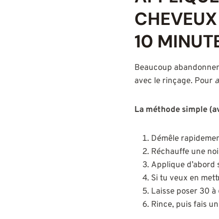
CHEVEUX 
10 MINUT
Beaucoup abandonnent 
avec le rinçage. Pour
a
La méthode simple (a
Démêle rapidement 
Réchauffe une nois
Applique d’abord s
Si tu veux en mett
Laisse poser 30 à
Rince, puis fais u