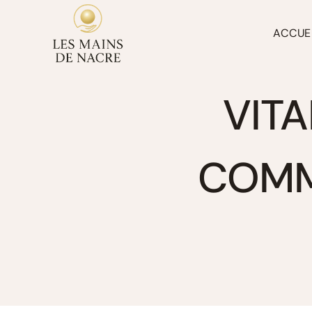
Aller
au
ACCUE
contenu
VITA
COMM