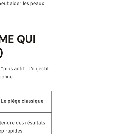
peut aider les peaux
RME QUI
)
lus actif”. L’objectif
ipline.
Le piège classique
tendre des résultats
op rapides