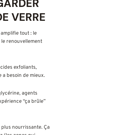
 GARDER
DE VERRE
mplifie tout : le
ir le renouvellement
acides exfoliants,
e a besoin de mieux.
glycérine, agents
xpérience “ça brûle”
 plus nourrissante. Ça