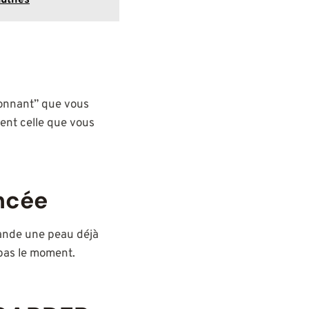
utiles
ionnant” que vous
ent celle que vous
ncée
mande une peau déjà
 pas le moment.