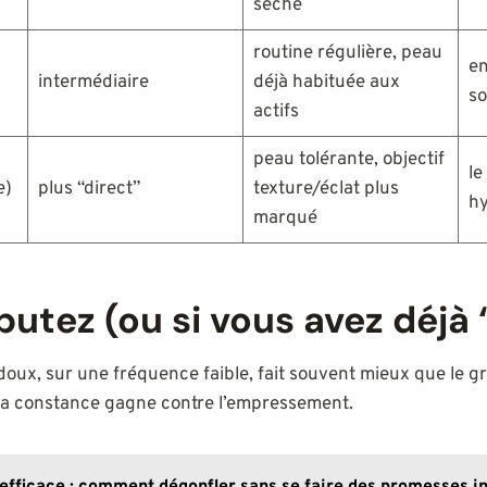
sèche
routine régulière, peau
en
intermédiaire
déjà habituée aux
so
actifs
peau tolérante, objectif
le
e)
plus “direct”
texture/éclat plus
hy
marqué
butez (ou si vous avez déjà 
 doux, sur une fréquence faible, fait souvent mieux que le g
 la constance gagne contre l’empressement.