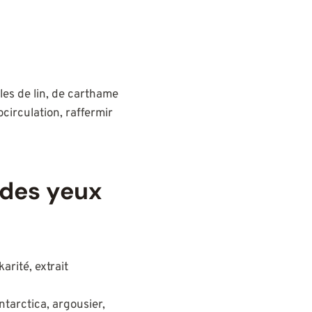
iles de lin, de carthame
circulation, raffermir
 des yeux
arité, extrait
ntarctica, argousier,