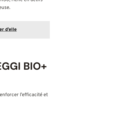
1h30, riche en actifs
euse.
er d’elle
GGI BIO+
nforcer l’efficacité et