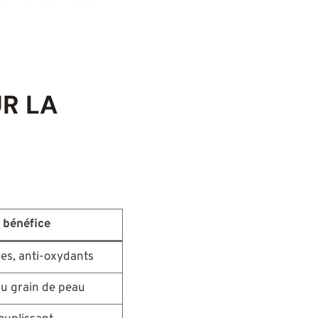
UR LA
/ bénéfice
res, anti-oxydants
du grain de peau