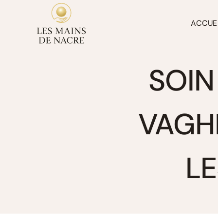
Aller
au
ACCUE
contenu
SOIN
VAGHE
LE