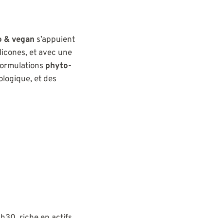
o & vegan
s’appuient
licones, et avec une
formulations
phyto-
iologique, et des