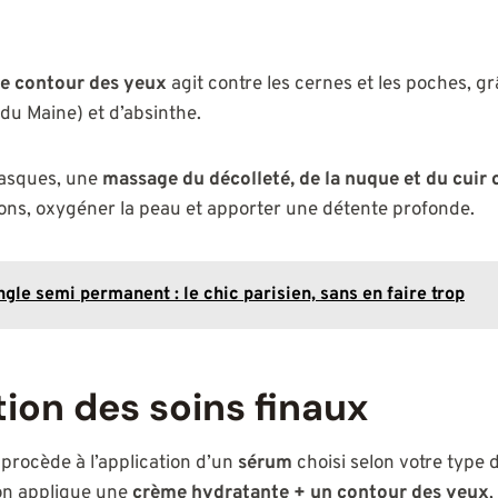
e contour des yeux
agit contre les cernes et les poches, gr
 du Maine) et d’absinthe.
masques, une
massage du décolleté, de la nuque et du cuir 
ions, oxygéner la peau et apporter une détente profonde.
gle semi permanent : le chic parisien, sans en faire trop
tion des soins finaux
procède à l’application d’un
sérum
choisi selon votre type 
 on applique une
crème hydratante + un contour des yeux
,