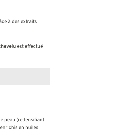
âce à des extraits
chevelu
est effectué
de peau (redensifiant
 enrichis en huiles