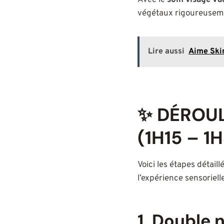
Avec le
soin visage V
végétaux rigoureusemen
Lire aussi
Aime Skin
✨ DÉROUL
(1H15 – 1
Voici les étapes détail
l’expérience sensorielle
1. Double 