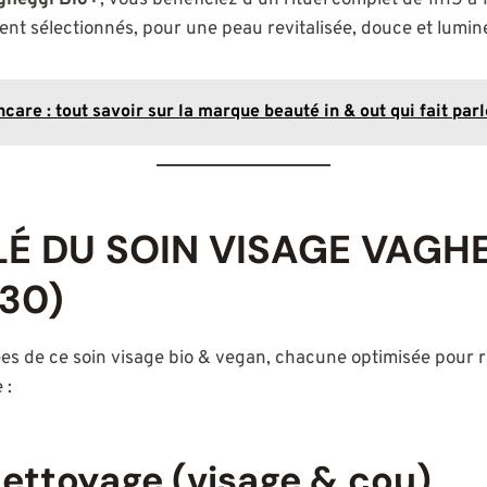
agheggi Bio+
, vous bénéficiez d’un rituel complet de 1h15 à 
t sélectionnés, pour une peau revitalisée, douce et lumin
care : tout savoir sur la marque beauté in & out qui fait parl
É DU SOIN VISAGE VAGHE
H30)
lées de ce soin visage bio & vegan, chacune optimisée pour re
 :
nettoyage (visage & cou)